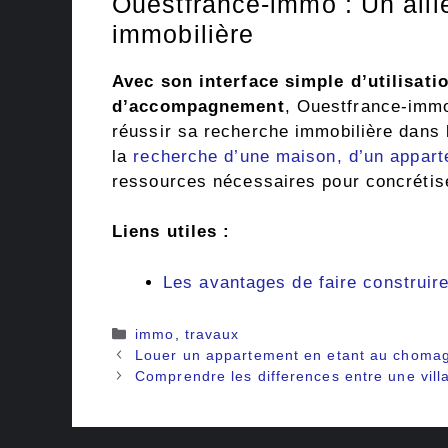
Ouestfrance-immo : Un alli
immobilière
Avec son interface simple d’utilisat
d’accompagnement
, Ouestfrance-immo
réussir sa recherche immobilière dans 
la
recherche d’une maison, d’un appart
ressources nécessaires pour concrétise
Liens utiles :
Les avantages de faire construi
Catégories
immo
,
travaux
Louer un appartement en etant au chomage
Comprendre les differences entre une vill