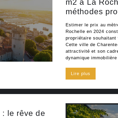
m2 à La Roche
méthodes pro
Estimer le prix au mètr
Rochelle en 2024 const
propriétaire souhaitant
Cette ville de Charent
attractivité et son cad
dynamique immobilièr
Lire plus
 : le rêve de