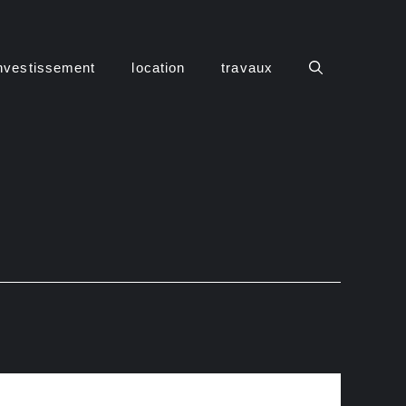
nvestissement
location
travaux